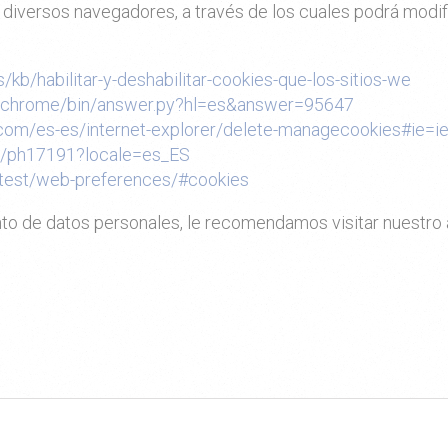
diversos navegadores, a través de los cuales podrá modifi
s/kb/habilitar-y-deshabilitar-cookies-que-los-sitios-we
m/chrome/bin/answer.py?hl=es&answer=95647
.com/es-es/internet-explorer/delete-managecookies#ie=i
kb/ph17191?locale=es_ES
latest/web-preferences/#cookies
to de datos personales, le recomendamos visitar nuestro 